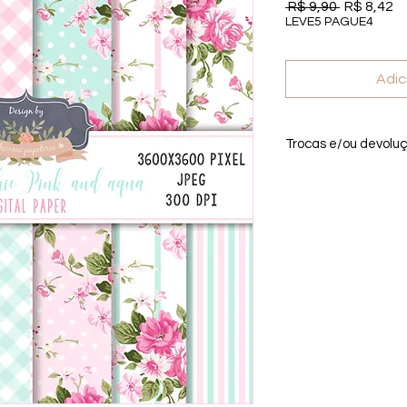
Preço nor
P
 R$ 9,90 
R$ 8,42
LEVE5 PAGUE4
Adic
Trocas e/ou devolu
Por se tratar de um 
troca, ou devolução