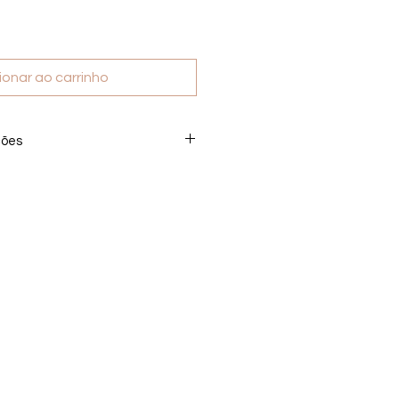
ionar ao carrinho
ções
produto digital não realizamos
 após a compra