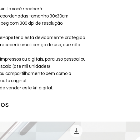
uiri-lo você receberá:
as coordenadas tamanho 30x30cm
eg com 300 dpi de resolução.
ePapeteria está devidamente protegido
cê receberá uma licença de uso, que não
mpressos ou digitais, para uso pessoal ou
cala (até mil unidades).
ão ou compartilhamento bem como a
ato original.
vender este kit digital.
dos