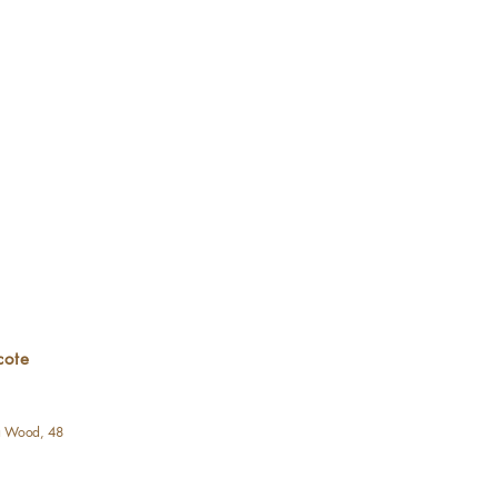
Visualização rápida
cote
a Wood, 48