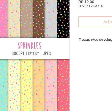
Preço
R$ 12,00
LEVE5 PAGUE4
Adic
Trocas e/ou devolu
Por se tratar de um 
troca, ou devolução