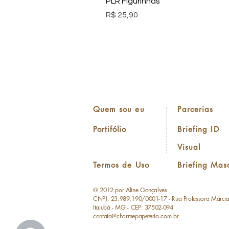
PLR Figurinhas
Preço
R$ 25,90
Quem sou eu
Parcerias
Portifólio
Briefing ID
Visual
Termos de Uso
Briefing Mas
© 2012 por Aline Gonçalves
CNPJ: 23.989.190/0001-17 - Rua Professora Márci
Itajubá - MG - CEP: 37502-094
contato@charmepapeteria.com.br