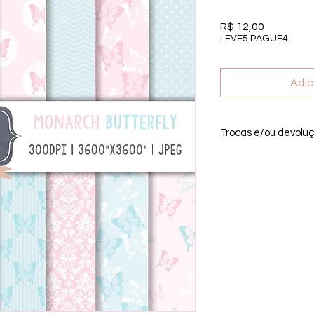
Preço
R$ 12,00
LEVE5 PAGUE4
Adic
Trocas e/ou devolu
Por se tratar de um 
troca, ou devolução