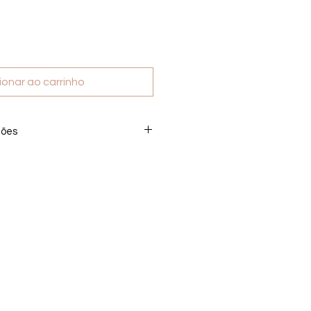
ionar ao carrinho
ções
produto digital não realizamos
 após a compra