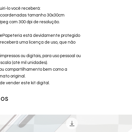
uiri-lo você receberá:
as coordenadas tamanho 30x30cm
eg com 300 dpi de resolução.
ePapeteria está devidamente protegido
cê receberá uma licença de uso, que não
mpressos ou digitais, para uso pessoal ou
cala (até mil unidades).
ão ou compartilhamento bem como a
ato original.
vender este kit digital.
dos