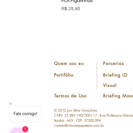
PLR Figurinhas
Preço
R$ 25,90
Quem sou eu
Parcerias
Portifólio
Briefing ID
Visual
Termos de Uso
Briefing Mas
© 2012 por Aline Gonçalves
Fale comigo!
CNPJ: 23.989.190/0001-17 - Rua Professora Márci
Itajubá - MG - CEP: 37502-094
contato@charmepapeteria.com.br
1