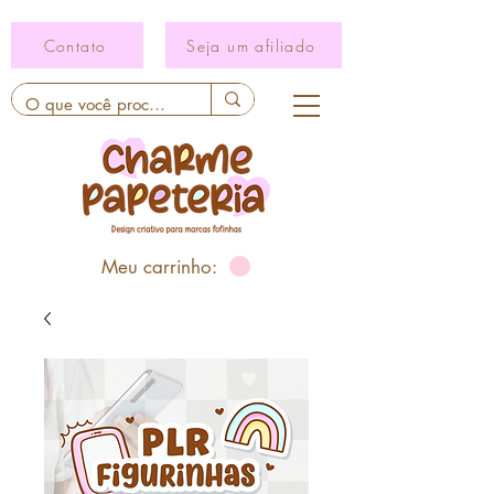
Contato
Seja um afiliado
Meu carrinho: