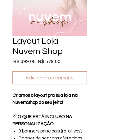
Layout Loja
Nuvem Shop
Preço normal
Preço promocional
 R$ 699,00 
R$ 579,00
Adicionar ao carrinho
Criamos o layout pra sua loja na
NuvemShop do seu jeito!
♡ O QUE ESTÁ INCLUSO NA
PERSONALIZAÇÃO
3 banners principais (rotativos);
Banner de serviços oferecidos