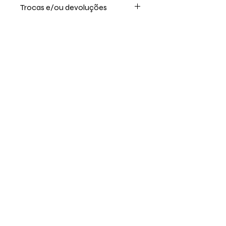
Trocas e/ou devoluções
Por se tratar de um produto digital
não realizamos troca, ou devolução
após a compra
Produtos
relacionados
Editável no Canva