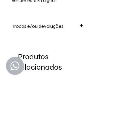
vender este kit digital.
Trocas e/ou devoluções
Por se tratar de um produto digital
não realizamos troca, ou devolução
após a compra
Produtos
relacionados
Editável no Canva