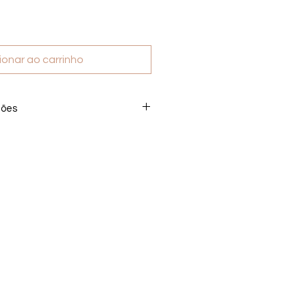
ionar ao carrinho
ções
produto digital não realizamos
 após a compra