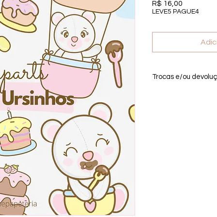
Preço
R$ 16,00
LEVE5 PAGUE4
Adic
Trocas e/ou devolu
Por se tratar de um 
troca, ou devolução