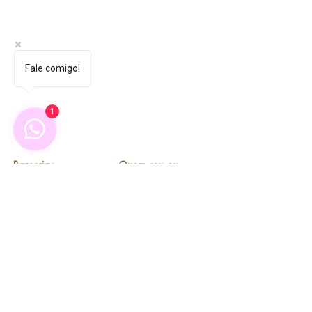
Fale comigo!
1
Parcerias
Quem sou eu
Portifólio
Briefing ID Visual
Termos de Uso
Briefing Mascote
© Copyright